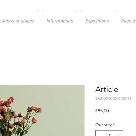
ations et stages
Informations
Expositions
Page d'
Article
SKU: 364215376135191
Price
€85,00
Quantity
*