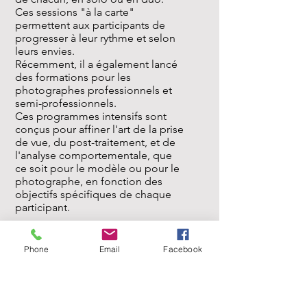
Ces sessions "à la carte"
permettent aux participants de
progresser à leur rythme et selon
leurs envies.
Récemment, il a également lancé
des formations pour les
photographes professionnels et
semi-professionnels.
Ces programmes intensifs sont
conçus pour affiner l'art de la prise
de vue, du post-traitement, et de
l'analyse comportementale, que
ce soit pour le modèle ou pour le
photographe, en fonction des
objectifs spécifiques de chaque
participant.
Expositions:
Phone
Email
Facebook
-
Médecins de Guerre
, exposition dédiée
au sauvetage au combat, en collaboration
avec l’Armée de Terre. Lyon, mai-juin 2019
; Bron, juin 2019 - mars 2020 .