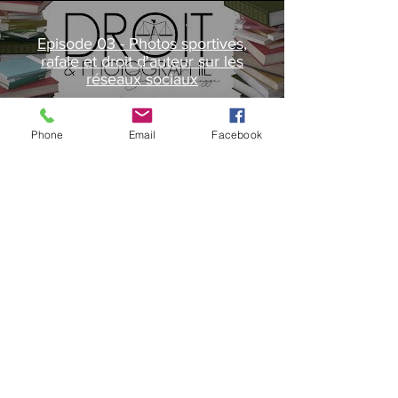
Episode 03 - Photos sportives,
rafale et droit d'auteur sur les
réseaux sociaux
Play Video
Phone
Email
Facebook
Épisode 06 - Commission ou
droits d'auteur ?
Play Video