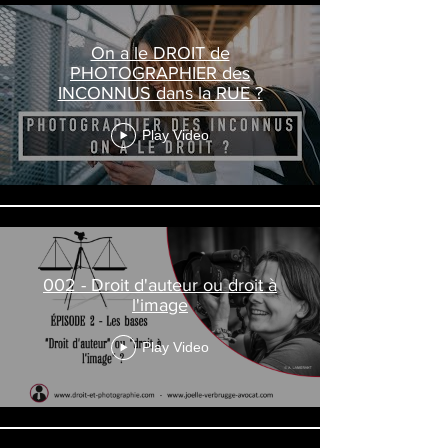
On a le DROIT de
PHOTOGRAPHIER des
INCONNUS dans la RUE ?
Play Video
002 - Droit d'auteur ou droit à
l'image
Play Video